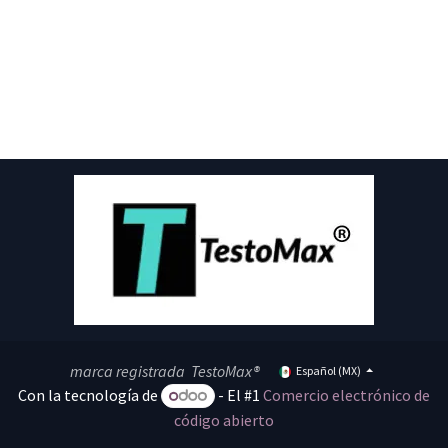
marca registrada TestoMax®
Español (MX)
Con la tecnología de
- El #1
Comercio electrónico de
código abierto